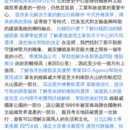
提升網站排名的SEO公司
它的歷史中心是聯合國教科文組
織世界遺產的一部分，仍然是貿易，工業和旅遊業的重要中
心。
提供多元解決方案的數位行銷夥伴
中式外燴菜單，傳
承經典的美味
這導致了哥特式，巴洛克式和文藝復興時期
的建築風格的獨特融合。
白蟻怕什麼？了解白蟻防治的關
鍵因素
按摩學徒實習
了解產後護理之家與月子中心的不同
選擇，讓您做出明智的決定
在這裡，我們找到了那不勒斯
守護神聖月的雕像。 戴安娜噴泉和宮殿大樓之間有一個常
規的小巴。
專業除蟲公司，幫助您解決各類害蟲問題
撥筋
療法
由於距離很高（來回5公里），因此至少在一個方向上
值得。
了解假牙的種類及其優勢
專業SEO Agency幫助你
實現成功
著名的維蘇威大學是意大利南部火山的坎帕尼亞
火山弧的一部分。
高品質外燴餐飲選擇
基隆徵信社，提供
可靠的調查服務
了解骨灰罈的種類與選擇，保護親人的最
後安息
白內障手術費用詳細解析，幫助您做好預算
維蘇威
國家公園的一部分，該公園是1995年被宣佈為聯合國教科
文組織世界遺產的一部分。 龐貝考古地區確實是一次旅
行，遊客可以理解古羅馬人的生活和文化。
台北記帳士專
業推薦
四門冰箱，滿足大容量冷藏需求
護照代辦服務，快