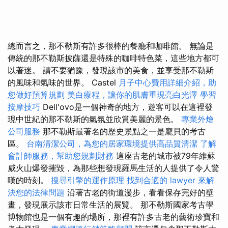
總而言之，那不勒斯有許多很棒的餐廳和咖啡館。 無論是
傳統的那不勒斯披薩還是特殊的咖啡特色菜，這些地方都可
以著迷。 請不要猶豫，發現該市的美食，並享受那不勒斯
的風味和氣味的世界。 Castel
月子中心費用詳細介紹，助
您做好預算規劃
美白療程，讓你的肌膚重現亮白光澤
學習
按摩技巧
Dell'ovo是一個神奇的地方，遊客可以在這裡發
現中世紀的那不勒斯的氣氛並欣賞美麗的景色。
專業外燴
公司服務
那不勒斯最著名的歷史景點之一是龐貝的考古
區。
台南清潔公司，為您的居家環境提供高品質清潔
了解
會計師服務，幫助您規劃財務
這座古老的城市被79年維蘇
威火山爆發摧毀，為那些想發現羅馬生活的人提供了令人驚
嘆的時刻。
搜尋引擎的運作原理
找到合適的 lawyer 來解
決您的法律問題
沿著古老的街道漫步，看看保存完好的壁
畫，發現展示該市日常生活的展覽。 那不勒斯國家考古學
博物館也是一個有趣的場所，那裡有許多古老的藝術珍寶和