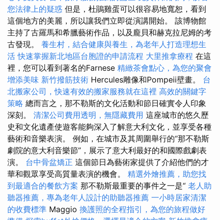
您法律上的疑惑
但是，杜鵑雞蛋可以很容易地寬恕，看到
這個地方的美麗，所以讓我們立即從演講開始。 該博物館
主持了古羅馬和希臘藝術作品，以及龐貝和赫克拉尼姆的考
古發現。
養生村，結合健康與養生，為老年人打造理想生
活
快速掌握新北地區台胞證的申請流程
大里推拿療程
在這
裡，您可以看到著名的Farnese
精緻茶會點心，為您的聚會
增添美味
新竹撥筋技術
Hercules雕像和Pompeii壁畫。
台
北搬家公司，快速有效的搬家服務就在這裡
高效的關鍵字
策略
總而言之，那不勒斯的文化活動和節日確實令人印象
深刻。
清潔公司費用透明，無隱藏費用
這座城市的悠久歷
史和文化遺產使遊客能夠深入了解意大利文化，並享受各種
藝術和音樂表演。 例如，在城市及其周圍舉行的“那不勒斯
劇院的意大利音樂節”，展示了意大利最好的和國際戲劇表
演。
台中骨盆矯正
這個節日為藝術家提供了介紹他們的才
華和觀眾享受高質量表演的機會。
精選外燴推薦，助您找
到最適合的餐飲方案
那不勒斯最重要的事件之一是“
老人助
聽器推薦，專為老年人設計的助聽器推薦
一小時居家清潔
的收費標準
Maggio
換護照的全程指引，為您的旅程做好