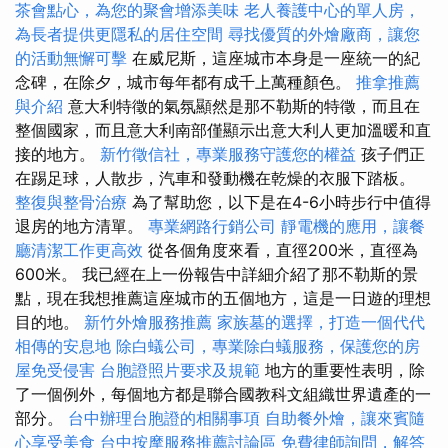
茶會點心，為您的聚會增添美味
老人養護中心的單人房，
為長者提供更隱私的居住空間
尋找優質的外燴廠商，讓您
的活動無懈可擊
在威尼斯，這座城市本身是一座統一的紀
念碑，在除夕，城市每年都有成千上萬種顏色。
推拿推薦
與介紹
意大利特徵的氣氛顯然是那不勒斯的特徵，而且在
整個國家，而且意大利南部僅顯示出意大利人更加溫暖和直
接的地方。
新竹徵信社，專業服務守護您的權益
孩子們正
在踢足球，人散步，汽車和發動機在乾燥的衣服下踏板。
整復與整骨治療
為了幫助您，以下是在4-6小時步行中值得
退房的地方清單。
專業網路行銷公司
靜電機的應用，讓餐
廳清潔工作更高效
從各個角度來看，直徑200米，直徑為
600米。 我已經在上一份報告中詳細介紹了那不勒斯的景
點，現在我想推薦這座城市的五個地方，這是一日遊的理想
目的地。
新竹外燴服務推薦
家族墓的選擇，打造一個代代
相傳的安息地
除白蟻公司，專業除白蟻服務，保護您的房
屋免受侵害
台胞證照片要求及規範
地方的重要性表明，除
了一個例外，每個地方都是聯合國教科文組織世界遺產的一
部分。
台中辦理台胞證的相關事項
自助餐外燴，讓來賓隨
心享受美食
台中按摩服務推薦討論區
免費律師詢問，解答