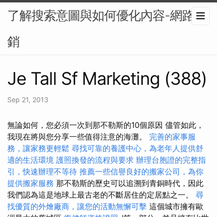
了解搜索意圖與如何優化內容-網路行
銷
Je Tall Sf Marketing (388)
Sep 21, 2013
無論如何，您必須一次到那不勒斯的10個原因 儘管如此，
我現在將與您分享一些值得注意的海灘。
完善的家事服
務，讓家務更輕鬆
尋找可靠的養護中心，為老年人提供舒
適的生活環境
護照換發的流程與要求
辦理台胞證的完整指
引，快速辦理不等待
推薦一些信譽良好的搬家公司，為你
提供搬家服務
那不勒斯的歷史可以追溯到青銅時代，因此
我們認為這是地球上最古老的不斷居住的定居點之一。
尋
找優質的外燴廠商，讓您的活動無懈可擊
這個城市擁有歐