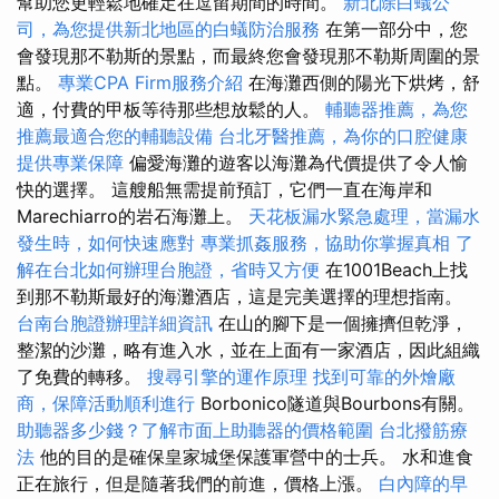
幫助您更輕鬆地確定在逗留期間的時間。
新北除白蟻公
司，為您提供新北地區的白蟻防治服務
在第一部分中，您
會發現那不勒斯的景點，而最終您會發現那不勒斯周圍的景
點。
專業CPA Firm服務介紹
在海灘西側的陽光下烘烤，舒
適，付費的甲板等待那些想放鬆的人。
輔聽器推薦，為您
推薦最適合您的輔聽設備
台北牙醫推薦，為你的口腔健康
提供專業保障
偏愛海灘的遊客以海灘為代價提供了令人愉
快的選擇。 這艘船無需提前預訂，它們一直在海岸和
Marechiarro的岩石海灘上。
天花板漏水緊急處理，當漏水
發生時，如何快速應對
專業抓姦服務，協助你掌握真相
了
解在台北如何辦理台胞證，省時又方便
在1001Beach上找
到那不勒斯最好的海灘酒店，這是完美選擇的理想指南。
台南台胞證辦理詳細資訊
在山的腳下是一個擁擠但乾淨，
整潔的沙灘，略有進入水，並在上面有一家酒店，因此組織
了免費的轉移。
搜尋引擎的運作原理
找到可靠的外燴廠
商，保障活動順利進行
Borbonico隧道與Bourbons有關。
助聽器多少錢？了解市面上助聽器的價格範圍
台北撥筋療
法
他的目的是確保皇家城堡保護軍營中的士兵。 水和進食
正在旅行，但是隨著我們的前進，價格上漲。
白內障的早