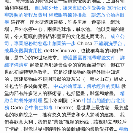
測。 海灣酒店的特色菜是一個風景優美的地區，上面有葡
萄和檸檬樹。
自助餐外燴，讓來賓隨心享受美食
旅行社代
辦護照的流程及費用
權威眼科醫師推薦，讓您放心治療眼
疾
這裡有一座大型酒店建築，許多房屋，遊樂場，網球
場，戶外水療中心，兩個足球場，鹹水池。 他以美麗的建
築，令人驚嘆的藝術品和豐富的文化歷史而聞名。
成立公
司，專業服務助您邁出創業第一步
Chiesa
不鏽鋼洗手台，
兼具美觀與實用性
delGesùnuovo，也被稱為新的耶穌神
廟，是中心的16世紀教堂。
辦護照需要攜帶哪些文件，詳
細準備清單
起源是為耶穌會命令的宮殿而製作的，但在17
世紀初被轉變為教堂。 它是從建築物的獨特外牆中知道
的，該建築物由不規則形狀的凝灰岩（一種火山石）組成，
並包含許多裝飾元素。
中式外燴菜單，傳承經典的美味
教
堂內部有許多迷人的藝術品，包括壁畫，雕塑和繪畫。
精
緻自助餐外燴料理
聖卡洛劇院（San
申辦台胞證的台北服
務
Carlo
台中養生排毒
Theatre）是世界上最古老，最負盛
名的歌劇院之一，擁有悠久的歷史和令人驚嘆的建築。 我
們喜歡意大利，我們是“業餘”視頻的粉絲，該視頻立即駁斥
了情緒，視覺世界和獨特性的業餘旗幟的業餘愛好者...
精緻