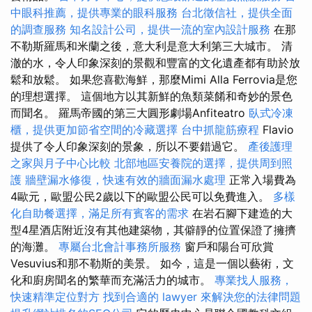
中眼科推薦，提供專業的眼科服務
台北徵信社，提供全面
的調查服務
知名設計公司，提供一流的室內設計服務
在那
不勒斯羅馬和米蘭之後，意大利是意大利第三大城市。 清
澈的水，令人印象深刻的景觀和豐富的文化遺產都有助於放
鬆和放鬆。 如果您喜歡海鮮，那麼Mimi Alla Ferrovia是您
的理想選擇。 這個地方以其新鮮的魚類菜餚和奇妙的景色
而聞名。 羅馬帝國的第三大圓形劇場Anfiteatro
臥式冷凍
櫃，提供更加節省空間的冷藏選擇
台中抓龍筋療程
Flavio
提供了令人印象深刻的景象，所以不要錯過它。
產後護理
之家與月子中心比較
北部地區安養院的選擇，提供周到照
護
牆壁漏水修復，快速有效的牆面漏水處理
正常入場費為
4歐元，歐盟公民2歲以下的歐盟公民可以免費進入。
多樣
化自助餐選擇，滿足所有賓客的需求
在岩石腳下建造的大
型4星酒店附近沒有其他建築物，其僻靜的位置保證了擁擠
的海灘。
專屬台北會計事務所服務
窗戶和陽台可欣賞
Vesuvius和那不勒斯的美景。 如今，這是一個以藝術，文
化和廚房聞名的繁華而充滿活力的城市。
專業找人服務，
快速精準定位對方
找到合適的 lawyer 來解決您的法律問題