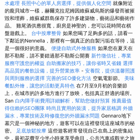
水處理
長照中心的單人房選擇，提供個人化空間
就像附近
的龐貝城市一樣，赫爾克拉尼姆因維蘇威烏斯的爆發而被摧
毀和埋葬，維蘇威群島保存了許多建築物，藝術品和藝術作
品。 雞尾酒供應很寬，廚房是神聖的，您可以花時間在棋
盤遊戲上。
台中按摩整骨
如果您喝了足夠多的話，請看一
下鄰近的Nennella，那裡有一個真正的自製污垢在等待，這
是一個很好的意義。
便捷自助式外燴服務
如果您在夏天在
那不勒斯，請不要錯過那不勒斯公開賽
新竹徵信社，專業
服務守護您的權益
自助搬家的技巧，讓你省時又省錢
選擇
高品質的餐飲設備，提升營業效率
-
安養院，提供溫馨照護
與周到服務的選擇
完善的SEO優化方法
空氣電影節。
美味
餐點外燴，讓您的活動更具特色
在7月至9月初的音樂節
上，在城市的許多地方進行了放映，包括真正舒適的場所。
San
白內障手術費用詳細解析，幫助您做好預算
推薦最值
得信賴的SEO團隊
時尚且實用的裝潢，提升家居格調
外牆
漏水，專業技術及時修復您的外牆漏水問題
Gennaro地下
墓穴是一個神秘的地方，遊客可以在這裡發現這座城市的秘
密。
足底放鬆按摩
這些遊客經常發現自己在島上的密集結
中，最初花費至少半小時來享受曲目，公共汽車或觀光之旅