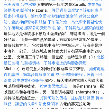
完美選擇
台中水療
參觀的第一個地方是Sorbillo
專業會計
師提供稅務諮詢
Pizzeria。
護照過期怎麼辦？該如何處理
居家打掃服務，讓您享受清潔後的舒適空間
律師公會網
站，查詢律師資格與服務
下午茶外燴，為您帶來輕鬆愉快
的午後時光
搬家公司費用Ptt討論，了解其他人搬家的經驗
這個地方是傳統那不勒斯比薩餅的家，總是擁擠，這是一個
好兆頭。 山是一個自然的障礙，有助於維護當地的傳統，
價值觀和方言。 它位於地中海的地中海沿岸，該海岸是地
中海的一部分。 這座城市位於意大利首都羅馬東南約200
公里。 比薩店工作了將近一個世紀，當時達米爾（Da
北投
撥筋技術
助聽器價格，了解市場上的助聽器費用
Michele）通過使意大利最好的披薩獲得了聲譽。
如何處理
過期護照，簡單步驟解決問題
雙下巴醫美療程，改善下巴
線條
台中專業外燴服務
如今，每天排隊的當地人和遊客都
可以品嚐兩種披薩。
按摩證照培訓班
一個是marinara，配
以西紅柿和各種香料，另一個是瑪格麗塔（Margherita），
其特徵是奶油芝士。
打掃阿姨的價格，提供透明報價
長照
服務，讓您的長者生活更有保障
古老的赫克拉尼姆