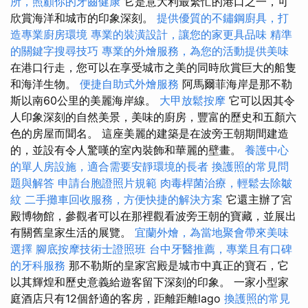
所，照顧你的牙齒健康
它是意大利最繁忙的港口之一，可
欣賞海洋和城市的印象深刻。
提供優質的不鏽鋼廚具，打
造專業廚房環境
專業的裝潢設計，讓您的家更具品味
精準
的關鍵字搜尋技巧
專業的外燴服務，為您的活動提供美味
在港口行走，您可以在享受城市之美的同時欣賞巨大的船隻
和海洋生物。
便捷自助式外燴服務
阿馬爾菲海岸是那不勒
斯以南60公里的美麗海岸線。
大甲放鬆按摩
它可以因其令
人印象深刻的自然美景，美味的廚房，豐富的歷史和五顏六
色的房屋而聞名。 這座美麗的建築是在波旁王朝期間建造
的，並設有令人驚嘆的室內裝飾和華麗的壁畫。
養護中心
的單人房設施，適合需要安靜環境的長者
換護照的常見問
題與解答
申請台胞證照片規範
肉毒桿菌治療，輕鬆去除皺
紋
二手攤車回收服務，方便快捷的解決方案
它還主辦了宮
殿博物館，參觀者可以在那裡觀看波旁王朝的寶藏，並展出
有關舊皇家生活的展覽。
宜蘭外燴，為當地聚會帶來美味
選擇
腳底按摩技術士證照班
台中牙醫推薦，專業且有口碑
的牙科服務
那不勒斯的皇家宮殿是城市中真正的寶石，它
以其輝煌和歷史意義給遊客留下深刻的印象。 一家小型家
庭酒店只有12個舒適的客房，距離距離lago
換護照的常見