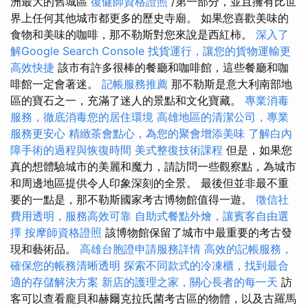
洲最大的舊城區
復健師資格證照
/第一部分，並且擁有比世
界上任何其他城市都更多的歷史寺廟。 如果您喜歡美味的
食物和美味的咖啡，那不勒斯對您來說是西紅柿。
深入了
解Google Search Console
找貨運行，讓您的貨物運輸更
高效快捷
該市有許多很棒的餐廳和咖啡館，這些餐廳和咖
啡館一定會著迷。
記帳服務推薦
那不勒斯是意大利南部地
區的寶石之一，充滿了迷人的景點和文化寶藏。
專業消毒
服務，徹底消毒您的居住環境
高雄地區的清潔公司，專業
服務更安心
精緻茶會點心，為您的聚會增添美味
了解白內
障手術的過程與恢復時間
美式整復技術課程
但是，如果您
真的想體驗城市的美麗和魔力，請訪問一些觀察點，為城市
和周邊地區提供令人印象深刻的全景。 最後但並非最不重
要的一點是，那不勒斯國家考古博物館值得一遊。
徵信社
費用透明，服務高效可靠
自助式餐點外燴，讓賓客自由選
擇
按摩師資格證照
該博物館保留了城市中最重要的考古發
現和藝術品。
高雄台胞證申請服務詳情
高效的記帳服務，
確保您的帳務清晰透明
探索不同款式的冷凍櫃，找到最合
適的存儲解決方案
新店的護理之家，關心長者的每一天
訪
客可以查看龐貝和赫爾克拉氏菌考古區的物體，以及古羅馬