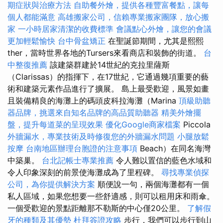
期症狀與治療方法
自助餐外燴，提供各種豐富餐點，讓每
個人都能滿意
高雄搬家公司，信賴專業搬家團隊，放心搬
家
一小時居家清潔的收費標準
會議點心外燴，讓您的會議
更加輕鬆愉快
台中骨盆矯正
在聖誕節期間，尤其是熙熙
ther，當時世界各地的Tursers來看商店和裝飾的街道。
台
中整復推薦
該建築群建於14世紀的克拉里薩斯
（Clarissas）的指揮下，在17世紀，它通過幾項重要的藝
術和建築元素作品進行了擴展。 島上最受歡迎，風景如畫
且裝備精良的海灘上的碼頭皮科拉海灘（Marina
頂級助聽
器品牌，挑選來自知名品牌的高品質助聽器
精美外燴擺
盤，提升每道菜的呈現效果
優化Google商家檔案
Piccola
外牆漏水，專業技術及時修復您的外牆漏水問題
小腿放鬆
按摩
台南地區辦理台胞證的注意事項
Beach）在同名海灣
中築巢。
台北記帳士專業推薦
令人難以置信的藍色水域和
令人印象深刻的前景使海灘成為了里程碑。
尋找專業偵探
公司，為你提供解決方案
順便說一句，兩個海灘都有一個
私人區域，如果您想要一些舒適感，則可以租用床和雨傘。
一個受歡迎的景點距離那不勒斯的中心僅20公里。
了解假
牙的種類及其優勢
杜拜簽證攻略
步行，我們可以步行到山