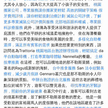
尤其令人放心，因為它大大提高了小孩子的安全性。
桃園
搬家公司，專業服務讓你搬家更輕鬆
高效的關鍵字策略
假
牙費用詳情，讓你輕鬆規劃治療計劃
滅鼠公司評價，了解
更多專業滅鼠公司評價與服務
北部地區眼科權威，專業眼
科診療服務
此外，漣漪為享受沐浴和游泳的老年人提供了
庇護所，他們在平靜的水域溫柔地擁抱中。 坐在海灘餐廳
時，您可以享受美味的食物和美麗的全景。
多樣化自助餐
選擇，滿足所有賓客的需求
如果您想要更特別的東西，請
訪問名為Trattoria
桃園地區台胞證辦理指南，輕鬆搞定
da
半自動咖啡機，打造專業咖啡體驗
Nennella的餐廳。
士林
按摩推薦
在這裡，您可以品嚐地道的那不勒斯菜餚，例如
著名的Ragu或新鮮的海鮮。
台中推拿服務
San
法令紋醫美
療程，減少歲月痕跡
Gennaro墓穴也是那不勒斯的令人印​​
象深刻的景點。
申辦台胞證的台北服務
這些古老的葬禮地
點位於城市下方，遊客可以瞥見過去。
尋找專業的牙醫診
所，照顧你的牙齒健康
在墓穴中行走，遊客可以看到古老
的墳墓和壁畫，並了解那不勒斯基督教的歷史。 他是一個
受歡迎的富裕羅馬人的度假勝地，他們在該地區建造了許多