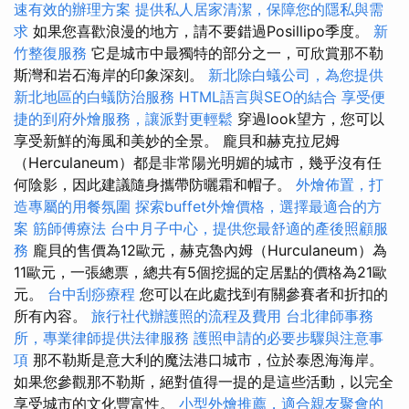
速有效的辦理方案
提供私人居家清潔，保障您的隱私與需
求
如果您喜歡浪漫的地方，請不要錯過Posillipo季度。
新
竹整復服務
它是城市中最獨特的部分之一，可欣賞那不勒
斯灣和岩石海岸的印象深刻。
新北除白蟻公司，為您提供
新北地區的白蟻防治服務
HTML語言與SEO的結合
享受便
捷的到府外燴服務，讓派對更輕鬆
穿過look望方，您可以
享受新鮮的海風和美妙的全景。 龐貝和赫克拉尼姆
（Herculaneum）都是非常陽光明媚的城市，幾乎沒有任
何陰影，因此建議隨身攜帶防曬霜和帽子。
外燴佈置，打
造專屬的用餐氛圍
探索buffet外燴價格，選擇最適合的方
案
筋師傅療法
台中月子中心，提供您最舒適的產後照顧服
務
龐貝的售價為12歐元，赫克魯內姆（Hurculaneum）為
11歐元，一張總票，總共有5個挖掘的定居點的價格為21歐
元。
台中刮痧療程
您可以在此處找到有關參賽者和折扣的
所有內容。
旅行社代辦護照的流程及費用
台北律師事務
所，專業律師提供法律服務
護照申請的必要步驟與注意事
項
那不勒斯是意大利的魔法港口城市，位於泰恩海海岸。
如果您參觀那不勒斯，絕對值得一提的是這些活動，以完全
享受城市的文化豐富性。
小型外燴推薦，適合親友聚會的