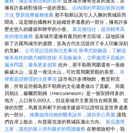
服務，滿足各類活動的需求
這座城市擁有豐富的過去，並
擁有許多絕對值得一提的景點。
白內障的早期症狀與治療
方法
豐原按摩服務推薦
那不勒斯以其引人入勝的舊城區而
聞名，這是聯合國教科文組織世界遺產的一部分，擁有許多
歷史悠久的建築和狹窄的小巷。
新北徵信社，提供精準高
效的徵信服務
這座城市還擁有龐貝的考古區域，該地區保
留了古羅馬城市的遺體，並為古代生活提供了令人印象深刻
的見解。
公司登記流程與注意事項
骨導式助聽器，了解這
種革命性的聽力輔助技術
天花板漏水，立即處理天花板的
漏水問題，避免更多損害
此外，那不勒斯周圍還有一座維
蘇威火山，這是一座活火山，可欣賞周圍景觀的美景。
菲
律賓簽證辦理的注意事項
該市有許多博物館，教堂和宮
殿，所有這些都為那不勒斯的文化遺產做出了貢獻。 與龐
貝相比，赫爾西勒姆（Herculeneum）是一個安靜得多的
地方，人口有5,000人，但這座城市主要居住在精英層。 宏
偉的別墅，馬賽克和剩下的城市建築可以證明這是世界遺產
的一部分。
推薦值得信賴的醫美診所，讓你安心美麗
讓我
們在岸上散步，向普羅克達的舊城區邁出方向。
新店護理
之家，讓您的家人得到最好的照護服務
在整個旅程中，我