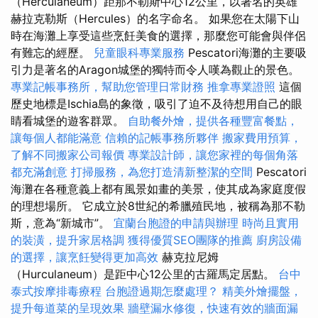
（Herculaneum）距那不勒斯中心12公里，以著名的英雄
赫拉克勒斯（Hercules）的名字命名。 如果您在太陽下山
時在海灘上享受這些烹飪美食的選擇，那麼您可能會與伴侶
有難忘的經歷。
兒童眼科專業服務
Pescatori海灘的主要吸
引力是著名的Aragon城堡的獨特而令人嘆為觀止的景色。
專業記帳事務所，幫助您管理日常財務
推拿專業證照
這個
歷史地標是Ischia島的象徵，吸引了迫不及待想用自己的眼
睛看城堡的遊客群眾。
自助餐外燴，提供各種豐富餐點，
讓每個人都能滿意
信賴的記帳事務所夥伴
搬家費用預算，
了解不同搬家公司報價
專業設計師，讓您家裡的每個角落
都充滿創意
打掃服務，為您打造清新整潔的空間
Pescatori
海灘在各種意義上都有風景如畫的美景，使其成為家庭度假
的理想場所。 它成立於8世紀的希臘殖民地，被稱為那不勒
斯，意為“新城市”。
宜蘭台胞證的申請與辦理
時尚且實用
的裝潢，提升家居格調
獲得優質SEO團隊的推薦
廚房設備
的選擇，讓烹飪變得更加高效
赫克拉尼姆
（Hurculaneum）是距中心12公里的古羅馬定居點。
台中
泰式按摩排毒療程
台胞證過期怎麼處理？
精美外燴擺盤，
提升每道菜的呈現效果
牆壁漏水修復，快速有效的牆面漏