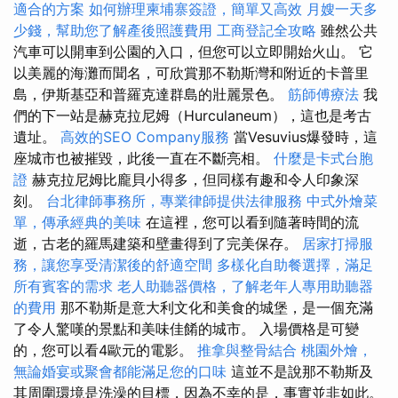
適合的方案
如何辦理柬埔寨簽證，簡單又高效
月嫂一天多
少錢，幫助您了解產後照護費用
工商登記全攻略
雖然公共
汽車可以開車到公園的入口，但您可以立即開始火山。 它
以美麗的海灘而聞名，可欣賞那不勒斯灣和附近的卡普里
島，伊斯基亞和普羅克達群島的壯麗景色。
筋師傅療法
我
們的下一站是赫克拉尼姆（Hurculaneum），這也是考古
遺址。
高效的SEO Company服務
當Vesuvius爆發時，這
座城市也被摧毀，此後一直在不斷亮相。
什麼是卡式台胞
證
赫克拉尼姆比龐貝小得多，但同樣有趣和令人印象深
刻。
台北律師事務所，專業律師提供法律服務
中式外燴菜
單，傳承經典的美味
在這裡，您可以看到隨著時間的流
逝，古老的羅馬建築和壁畫得到了完美保存。
居家打掃服
務，讓您享受清潔後的舒適空間
多樣化自助餐選擇，滿足
所有賓客的需求
老人助聽器價格，了解老年人專用助聽器
的費用
那不勒斯是意大利文化和美食的城堡，是一個充滿
了令人驚嘆的景點和美味佳餚的城市。 入場價格是可變
的，您可以看4歐元的電影。
推拿與整骨結合
桃園外燴，
無論婚宴或聚會都能滿足您的口味
這並不是說那不勒斯及
其周圍環境是洗澡的目標，因為不幸的是，事實並非如此。