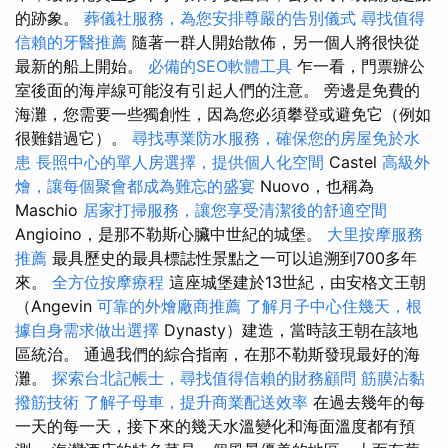
的跡象。
葬儀社服務，為您安排尊嚴的告別儀式
尋找值得
信賴的牙醫推薦
隨著一群人開始散佈，另一個人將很快從
最新的船上開始。
必備的SEO軟體工具
乍一看，門票辦公
室後面的海岸線可能沒有引起人們的注意。 旁邊是免費的
海灘，您需要一些獨創性，因為您必須攀登或避免它（例如
很難錯過它）。
尋找專業防水服務，確保您的房屋免於水
患
長照中心的單人房選擇，提供個人化空間
Castel
高級外
燴，讓每個聚會都成為難忘的盛宴
Nuovo，也稱為
Maschio
居家打掃服務，讓您享受清潔後的舒適空間
Angioino，是那不勒斯心臟中世紀的城堡。
大里按摩服務
推薦
最具歷史的最具標誌性景點之一可以追溯到700多年
來。
全方位按摩療程
這座城堡建於13世紀，由安格文王朝
（Angevin
可靠的外燴廠商推薦
了解月子中心住幾天，根
據自身需求做出選擇
Dynasty）建造，當時該王朝在該地
區統治。 通過我們的綜合指南，在那不勒斯發現最好的海
灘。
探索台北記帳士，尋找值得信賴的財務顧問
筋膜沾黏
撥筋技術
了解子母車，提升商業配送效率
在過去幾年的每
一天的每一天，接下來的幾天水溫變化和海面溫度都有預