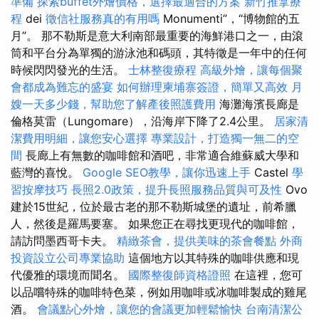
準備
探索buffet外燴價格，選擇最適合的方案
新竹推拿療
程
dei
徵信社服務真的有用嗎
Monumenti”，“博物館的五
月”。 那不勒斯是意大利南部最重要的海鮮港口之一，由滾
筒和平台分為單獨的游泳池和碼頭，其特徵是一年中的任何
時候閃閃發光的生活。
士林整復療程
高級外燴，讓每個聚
會都成為難忘的盛宴
如何辦理柬埔寨簽證，簡單又高效
月
嫂一天多少錢，幫助您了解產後照護費用
海灘海濱長廊是
倫格莫雷（Lungomare），沿海岸下降了2.4公里。
居家清
潔費用明細，讓您安心選擇
專業設計，打造獨一無二的空
間
長廊上有無數的咖啡館和酒吧，非常適合維蘇威大學和
藍灣的喜悅。
Google SEO教學，讓你迅速上手
Castel
學
習按摩技巧
長照2.0政策，提升長照服務品質與可及性
Ovo
建於15世紀，位於最古老的那不勒斯城堡的遺址，前希臘
人，然後是羅馬要塞。 如果您正在尋找更現代的咖啡館，
請訪問墨西哥卡夫。
精緻茶會，提供美味的茶會餐點
外商
投資設立公司專業協助
這個地方以其特殊的咖啡供應和現
代優雅的環境而聞名。
國際整復師資格證照
在這裡，您可
以品嚐特殊的咖啡特色菜，例如用咖啡或冰咖啡製成的雞尾
酒。
會議點心外燴，讓您的會議更加輕鬆愉快
台南清潔公