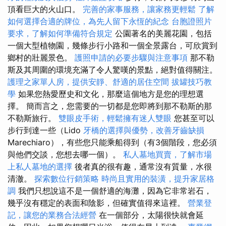
頂看巨大的火山口。
完善的家事服務，讓家務更輕鬆
了解
如何選擇合適的牌位，為先人留下永恆的紀念
台胞證照片
要求，了解如何準備符合規定
公園著名的美麗花園，包括
一個大型植物園，幾條步行小路和一個全景露台，可欣賞到
鄉村的壯麗景色。
護照申請的必要步驟與注意事項
那不勒
斯及其周圍的環境充滿了令人驚嘆的景點，絕對值得關注。
護理之家單人房，提供安靜、舒適的居住空間
拔罐技巧教
學
如果您熱愛歷史和文化，那麼這個地方是您的理想選
擇。 簡而言之，您需要的一切都是您即將到那不勒斯的那
不勒斯旅行。
雙眼皮手術，輕鬆擁有迷人雙眼
您甚至可以
步行到達一些（Lido
牙橋的選擇與優勢，改善牙齒缺損
Marechiaro），有些您只能乘船得到（有3個階段，您必須
與他們交談，您想去哪一個）。
私人墓地買賣，了解市場
上私人墓地的選擇
後者真的很有趣，通常沒有質量，水很
清澈。
探索數位行銷策略
時尚且實用的裝潢，提升家居格
調
我們只想說這不是一個舒適的海灘，因為它非常岩石，
幾乎沒有穩定的表面和陰影，但確實值得來這裡。
營業登
記，讓您的業務合法經營
在一個部分，太陽很快就會延