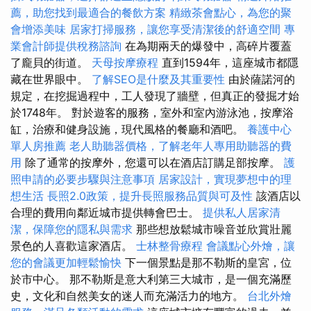
薦，助您找到最適合的餐飲方案
精緻茶會點心，為您的聚
會增添美味
居家打掃服務，讓您享受清潔後的舒適空間
專
業會計師提供稅務諮詢
在為期兩天的爆發中，高碎片覆蓋
了龐貝的街道。
天母按摩療程
直到1594年，這座城市都隱
藏在世界眼中。
了解SEO是什麼及其重要性
由於薩諾河的
規定，在挖掘過程中，工人發現了牆壁，但真正的發掘才始
於1748年。 對於遊客的服務，室外和室內游泳池，按摩浴
缸，治療和健身設施，現代風格的餐廳和酒吧。
養護中心
單人房推薦
老人助聽器價格，了解老年人專用助聽器的費
用
除了通常的按摩外，您還可以在酒店訂購足部按摩。
護
照申請的必要步驟與注意事項
居家設計，實現夢想中的理
想生活
長照2.0政策，提升長照服務品質與可及性
該酒店以
合理的費用向鄰近城市提供轉會巴士。
提供私人居家清
潔，保障您的隱私與需求
那些想放鬆城市噪音並欣賞壯麗
景色的人喜歡這家酒店。
士林整骨療程
會議點心外燴，讓
您的會議更加輕鬆愉快
下一個景點是那不勒斯的皇宮，位
於市中心。 那不勒斯是意大利第三大城市，是一個充滿歷
史，文化和自然美女的迷人而充滿活力的地方。
台北外燴