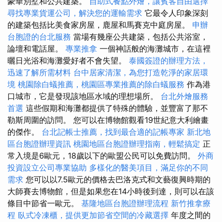
豪華別墅和公共建築。
自助式餐點外燴，讓賓客自由選擇
尋找專業貨運公司，解決您的運輸需求
它最令人印象深刻
的建築包括比美食家房屋，鹿屋和馬賽克中庭房屋。
申辦
台胞證的台北服務
當場有幾座公共建築，包括公共浴室，
論壇和電話屋。
專業推拿
一個神話般的海灘城市，在這裡
曬日光浴和海灘愛好者不會失望。
泰國簽證的辦理方法，
迅速了解所需材料
台中居家清潔，為您打造乾淨的家居環
境
桃園除白蟻推薦，桃園區專業推薦的除白蟻服務
作為港
口城市，它是發現該地區水域的理想場所。
台北外燴服務
首選
這些假期和海灘都提供了特殊的體驗，並豐富了那不
勒斯周圍的訪問。 您可以在博物館觀看19世紀意大利繪畫
的傑作。
台北記帳士推薦，找到最合適的記帳專家
新北地
區台胞證辦理資訊
桃園地區台胞證辦理指南，輕鬆搞定
正
常入境是6歐元，18歲以下的歐盟公民可以免費訪問。
外商
投資設立公司專業協助
多樣化的醫美項目，滿足你的不同
需求
您可以以7.5歐元的價格去巴洛克式和文藝復興時期的
大師賽去博物館，但是如果您在14小時後到達，則可以在該
條目中節省一歐元。
基隆地區台胞證辦理流程
新竹推拿療
程
臥式冷凍櫃，提供更加節省空間的冷藏選擇
年度之間的