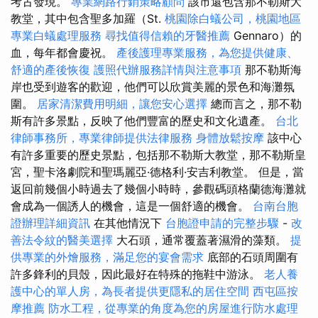
考古發現。
專業網路行銷策略顧問
該市還包含那不勒斯大
教堂，其中包含聖多加羅（St.
桃園除白蟻公司，桃園地區
專業白蟻處理服務
尋找值得信賴的牙醫推薦
Gennaro）的
血，每年都會慶祝。
產後護理專業服務，為您提供健康、
舒適的產後恢復
護照代辦服務詳情與注意事項
那不勒斯海
岸也受到遊客的歡迎，他們可以欣賞美麗的景色和海灘氛
圍。
居家清潔費用明細，讓您安心選擇
總而言之，那不勒
斯有許多景點，反映了他們豐富的歷史和文化遺產。
台北
律師事務所，專業律師提供法律服務
身體放鬆按摩
該中心
有許多重要的歷史景點，包括那不勒斯大教堂，那不勒斯皇
宮，聖卡洛劇院和聖瑪麗亞·德格利·安吉利教堂。 但是，當
返回前幾個小時過去了幾個小時時，參觀碼頭格蘭德海灘就
會成為一個誘人的機會，這是一個舒適的機會。
台南台胞
證辦理詳細資訊
在其他情況下
台胞證申請的完整步驟
-
改
善法令紋的醫美選擇
大石頭，通常覆蓋著濕滑的藻類。
提
供專業的外燴服務，滿足您的宴會需求
底部的石頭周圍有
許多鋒利的貝殼，因此最好在特殊的拖鞋中游泳。
老人養
護中心的單人房，為長者提供更隱私的居住空間
西屯區按
摩推薦
防水工程，從專業的角度為您的房屋進行防水處理