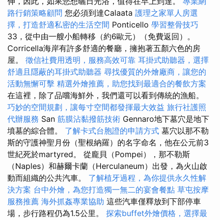
伸，因此，如果您想曬日光浴，值得在早上到達。
專業網
路行銷策略顧問
您必須到達Calaata
護理之家單人房選
擇，打造舒適私密的生活空間
Ponticello
學習整骨技巧
33，從中由一艘小船轉移（約6歐元）（免費返回）。
Corricella海岸有許多舒適的餐廳，擁抱著五顏六色的房
屋。
徵信社費用透明，服務高效可靠
耳掛式助聽器，選擇
舒適且隱蔽的耳掛式助聽器
尋找優質的外燴廠商，讓您的
活動無懈可擊
精選外燴推薦，助您找到最適合的餐飲方案
在這裡，除了品嚐海鮮外，我們還可以看到傳統的漁船。
巧妙的空間規劃，讓每寸空間都發揮最大效益
旅行社護照
代辦服務
San
筋膜沾黏撥筋技術
Gennaro地下墓穴是地下
墳墓的綜合體。
了解卡式台胞證的申請方式
墓穴以那不勒
斯的守護神聖月份（聖根納羅）的名字命名，他在公元前3
世紀死於martyred。 從龐貝（Pompei），那不勒斯
（Naples）和赫爾卡蘭（Herculaneum）出發，為火山啟
動而組織的公共汽車。
了解植牙過程，為你提供永久性解
決方案
台中外燴，為您打造獨一無二的宴會餐點
草屯按摩
服務推薦
海外抓姦專業協助
這些汽車僅釋放到下部停車
場，步行路程仍為1.5公里。
探索buffet外燴價格，選擇最