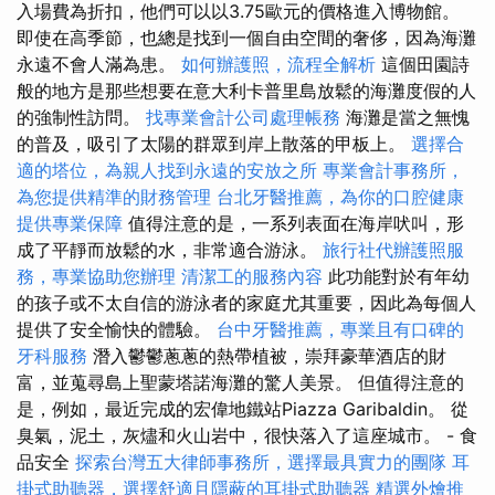
入場費為折扣，他們可以以3.75歐元的價格進入博物館。
即使在高季節，也總是找到一個自由空間的奢侈，因為海灘
永遠不會人滿為患。
如何辦護照，流程全解析
這個田園詩
般的地方是那些想要在意大利卡普里島放鬆的海灘度假的人
的強制性訪問。
找專業會計公司處理帳務
海灘是當之無愧
的普及，吸引了太陽的群眾到岸上散落的甲板上。
選擇合
適的塔位，為親人找到永遠的安放之所
專業會計事務所，
為您提供精準的財務管理
台北牙醫推薦，為你的口腔健康
提供專業保障
值得注意的是，一系列表面在海岸吠叫，形
成了平靜而放鬆的水，非常適合游泳。
旅行社代辦護照服
務，專業協助您辦理
清潔工的服務內容
此功能對於有年幼
的孩子或不太自信的游泳者的家庭尤其重要，因此為每個人
提供了安全愉快的體驗。
台中牙醫推薦，專業且有口碑的
牙科服務
潛入鬱鬱蔥蔥的熱帶植被，崇拜豪華酒店的財
富，並蒐尋島上聖蒙塔諾海灘的驚人美景。 但值得注意的
是，例如，最近完成的宏偉地鐵站Piazza Garibaldin。 從
臭氣，泥土，灰燼和火山岩中，很快落入了這座城市。 - 食
品安全
探索台灣五大律師事務所，選擇最具實力的團隊
耳
掛式助聽器，選擇舒適且隱蔽的耳掛式助聽器
精選外燴推