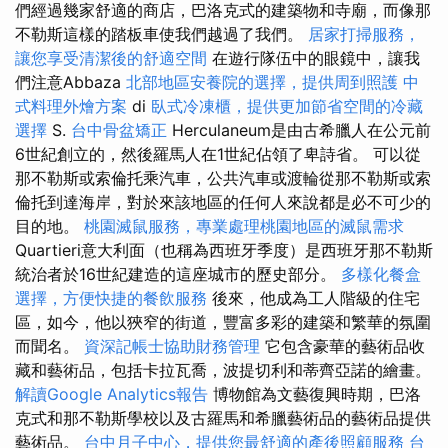
們經過幾家舒適的商店，巴洛克式的建築物和寺廟，而像那
不勒斯這樣的踏板車使我們越過了我們。
居家打掃服務，
讓您享受清潔後的舒適空間
在遊行隊伍中的眼鏡中，讓我
們注意Abbaza
北部地區安養院的選擇，提供周到照護
中
式料理外燴方案
di
臥式冷凍櫃，提供更加節省空間的冷藏
選擇
S.
台中骨盆矯正
Herculaneum是由古希臘人在公元前
6世紀創立的，然後羅馬人在1世紀佔領了卑詩省。 可以從
那不勒斯或索倫托乘汽車，公共汽車或渡輪從那不勒斯或索
倫托到達海岸，對於來該地區的任何人來說都是必不可少的
目的地。
桃園滅鼠服務，專業處理桃園地區的滅鼠需求
Quartieri意大利面（也稱為西班牙季度）是西班牙那不勒斯
統治者於16世紀建造的這座城市的歷史部分。
多樣化餐盒
選擇，方便快捷的餐飲服務
後來，他成為工人階級的住宅
區，如今，他以狹窄的街道，豐富多彩的建築和繁華的氛圍
而聞名。
資深記帳士協助財務管理
它包含豪華的藝術品收
藏和藝術品，包括卡拉瓦喬，波提切利和蒂齊亞諾的繪畫。
解讀Google Analytics報告
博物館為文藝復興時期，巴洛
克式和那不勒斯學校以及古羅馬和希臘藝術品的藝術品提供
藝術品。
台中月子中心，提供您最舒適的產後照顧服務
台