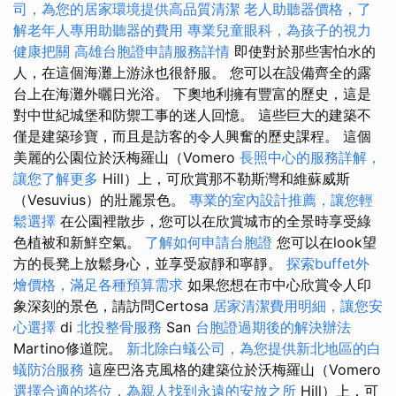
司，為您的居家環境提供高品質清潔
老人助聽器價格，了
解老年人專用助聽器的費用
專業兒童眼科，為孩子的視力
健康把關
高雄台胞證申請服務詳情
即使對於那些害怕水的
人，在這個海灘上游泳也很舒服。 您可以在設備齊全的露
台上在海灘外曬日光浴。 下奧地利擁有豐富的歷史，這是
對中世紀城堡和防禦工事的迷人回憶。 這些巨大的建築不
僅是建築珍寶，而且是訪客的令人興奮的歷史課程。 這個
美麗的公園位於沃梅羅山（Vomero
長照中心的服務詳解，
讓您了解更多
Hill）上，可欣賞那不勒斯灣和維蘇威斯
（Vesuvius）的壯麗景色。
專業的室內設計推薦，讓您輕
鬆選擇
在公園裡散步，您可以在欣賞城市的全景時享受綠
色植被和新鮮空氣。
了解如何申請台胞證
您可以在look望
方的長凳上放鬆身心，並享受寂靜和寧靜。
探索buffet外
燴價格，滿足各種預算需求
如果您想在市中心欣賞令人印
象深刻的景色，請訪問Certosa
居家清潔費用明細，讓您安
心選擇
di
北投整骨服務
San
台胞證過期後的解決辦法
Martino修道院。
新北除白蟻公司，為您提供新北地區的白
蟻防治服務
這座巴洛克風格的建築位於沃梅羅山（Vomero
選擇合適的塔位，為親人找到永遠的安放之所
Hill）上，可