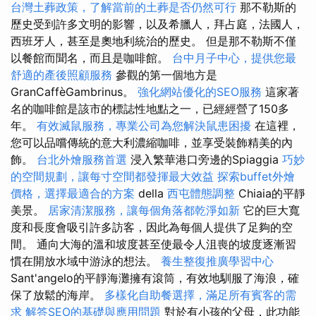
台灣土葬政策，了解當前的土葬是否仍然可行
那不勒斯的
歷史受到許多文明的影響，以及希臘人，拜占庭，法國人，
西班牙人，甚至是奧地利統治的歷史。 但是那不勒斯不僅
以餐館而聞名，而且是咖啡館。
台中月子中心，提供您最
舒適的產後照顧服務
參觀的第一個地方是
GranCaffèGambrinus。
強化網站優化的SEO服務
這家著
名的咖啡館是該市的標誌性地點之一，已經經營了150多
年。
有效滅鼠服務，專業公司為您解決鼠患困擾
在這裡，
您可以品嚐傳統的意大利濃縮咖啡，並享受裝飾精美的內
飾。
台北外燴服務首選
浸入繁華港口旁邊的Spiaggia
巧妙
的空間規劃，讓每寸空間都發揮最大效益
探索buffet外燴
價格，選擇最適合的方案
della
西屯體態調整
Chiaia的平靜
美景。
居家清潔服務，讓每個角落都乾淨如新
它的巨大寬
度和長度會吸引許多訪客，因此為每個人提供了足夠的空
間。 通向大海的溫和坡度甚至使最令人沮喪的坡度逐漸習
慣在開放水域中游泳的想法。
養生整復推廣學習中心
Sant'angelo的平靜海灘擁有滾筒，有效地馴服了海浪，確
保了放鬆的海岸。
多樣化自助餐選擇，滿足所有賓客的需
求
解答SEO的基礎與應用問題
對於有小孩的父母，此功能