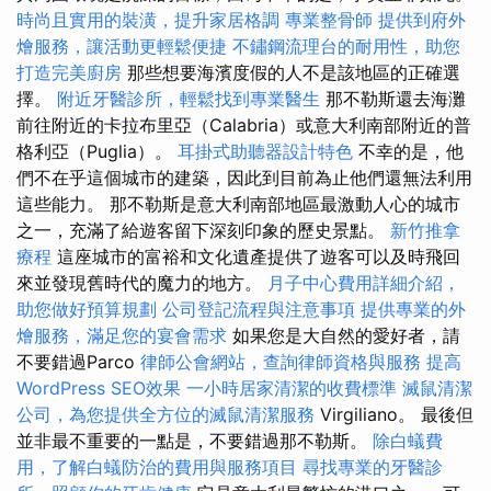
時尚且實用的裝潢，提升家居格調
專業整骨師
提供到府外
燴服務，讓活動更輕鬆便捷
不鏽鋼流理台的耐用性，助您
打造完美廚房
那些想要海濱度假的人不是該地區的正確選
擇。
附近牙醫診所，輕鬆找到專業醫生
那不勒斯還去海灘
前往附近的卡拉布里亞（Calabria）或意大利南部附近的普
格利亞（Puglia）。
耳掛式助聽器設計特色
不幸的是，他
們不在乎這個城市的建築，因此到目前為止他們還無法利用
這些能力。 那不勒斯是意大利南部地區最激動人心的城市
之一，充滿了給遊客留下深刻印象的歷史景點。
新竹推拿
療程
這座城市的富裕和文化遺產提供了遊客可以及時飛回
來並發現舊時代的魔力的地方。
月子中心費用詳細介紹，
助您做好預算規劃
公司登記流程與注意事項
提供專業的外
燴服務，滿足您的宴會需求
如果您是大自然的愛好者，請
不要錯過Parco
律師公會網站，查詢律師資格與服務
提高
WordPress SEO效果
一小時居家清潔的收費標準
滅鼠清潔
公司，為您提供全方位的滅鼠清潔服務
Virgiliano。 最後但
並非最不重要的一點是，不要錯過那不勒斯。
除白蟻費
用，了解白蟻防治的費用與服務項目
尋找專業的牙醫診