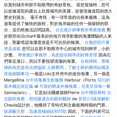
欣賞到城市和那不勒斯灣的奇妙景色。 當您冒險時，您可
以從修道院的露台上欣賞城市的美麗，並發現修道院的悠久
歷史到過去。 毫不奇怪，有一項常規的出租車服務，這為
遊客提供了愉快的旅程，對於海岸線的任何一個僻靜的部
分，這仍然無法訪問該島。
台北會計師事務所專業推薦
對
於那些在iSchia中最美好的地方尋求歡樂的海灘體驗的人來
說，聖蒙塔諾海灘度假是不可抗拒的報價。
台胞證照片要
求及規範
您可以在那不勒斯市中心的城市找到狹窄，小的
沙灘。
專業會計事務所，為您提供精準的財務管理
因為它
們靠近港口，所以不要指望清澈的海灘。
台南律師，專業
律師為您提供法律協助
土葬費用，了解土葬的費用結構及
其他相關事項
一個是Lido文件夾中的迷你海灘，另一個是
Mergellina
台中排毒養生館服務
Harbour（Porto
SEO的
基本概念與定義
di
可靠的辦桌外燴推薦，完美呈現每一餐
Sannazaro）。 它是由法國建築師Pierre
台中撥筋療程
台
北眼科推薦，尋找最適合的眼科醫師
de
長照2.0政策解析
Chaule設計的，他獲得了哥特式和文藝復興時期的門票。
玻尿酸注射，迅速填補細紋和凹陷
因此，下面的列表可以